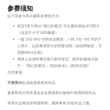
参赛须知
以下是参与本次摄影比赛的方式：
提交
5
至
10
张
以
“
我们的看见
”
为
主
题
的原始
JPG
照片
（短
边
不小于
1000
像素）
一篇
250-600
字的作品阐述，一段
100-150
字的个
人简介，以及每
张
照片的简要说明（如说明较长，可
另附
Word
文档）
请将上述资料通过电子邮件提交，邮件标题格式如
下：
“
我们的看见
– [
您的姓名
] – [
联
系信息
]”
注意事项
:
不接受
AI
生成或曾获奖的作品。
参赛即表示同意基金会在展览和出版物中使用投稿作品。
所有作品将由评审团审阅，最终将有
30
组作品入围。