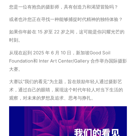
您是一位有抱
负
的
摄
影
师
，具有
创
造力和渴望冒
险吗
？
或者也
许
您正在
寻
找一种能
够
捕捉
时
代精神的独特体
验
？
如果你年
龄
在
15
岁
至
22
岁
之
间
，
这
可能是你
闪
耀光芒的
时
刻。
从
现
在起到
2025
年
6
月
10
日，新加坡
Good Soil
Foundation
和
Inter Art Center/Gallery
合作
举办
国
际摄
影
大
赛
。
大
赛
以
“
我们的看见
”
为
主
题
，旨在鼓励年
轻
人通过摄影艺
术，通过自己的眼睛，展现这个时代年轻人对当下生活的
观察，对未来的梦想及追求、思考与挣扎。