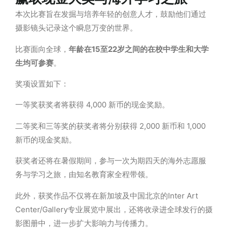
本次比赛旨在发掘与培养年轻的创意人才，鼓励他们通过
摄影镜头记录这个瞬息万变的世界
。
比赛面向全球，
年龄在
15
至
22
岁
之间的在校中学生和大学
生均可参赛
。
奖项设置如下：
一等
奖获
奖者将
获
得
4,000
新币的
现
金奖励。
二等奖和三等奖的
获奖
者将分
别
获
得
2,000
新币和
1,000
新币的
现
金
奖
励。
获奖
者
还
将在暑假期
间
，参与一次为期四天的海外志愿服
务与学习之旅，由知名教育家全程带领。
此外，获奖作品不仅
将
在新加坡及中国北京的Inter Art
Center/Gallery专业展览中展出，还
将
收录进全球发行的摄
影图册中，进一步扩大影响力与传播力。