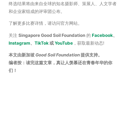
终选结果将由来自全球的知名摄影师、策展人、人文学者
和企业家组成的评审团公布。
了解更多比赛详情，请访问官方网站。
关注
Singapore Good Soil Foundation
的
Facebook
、
Instagram
、
TikTok
或
YouTube
，获取最新动态
!
本文由新加坡
Good Soil Foundation
提供支持。
编
者按：
读
完
这
篇文章，真
让
人羡慕
还
在青春年
华
的你
们
！