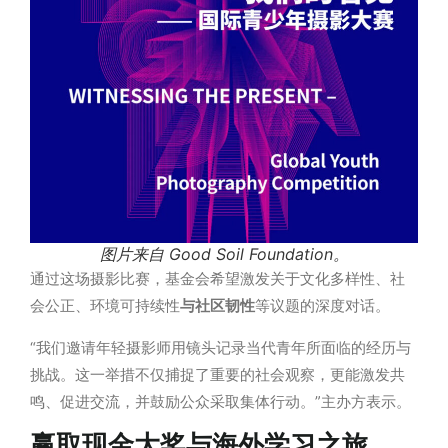
图片来自 Good Soil Foundation。
通
过这场摄影比赛
，基金会希望激
发
关于文化多
样
性、社
会公正、
环
境可持
续
性
与社区韧性
等议题的深度对话。
“
我们邀请年轻摄影师用镜头记录当代青年所面临的经历与
挑战。这一举措不仅捕捉了重要的社会观察，更能激发共
鸣、促进交流，并鼓励公众采取集体行动。
”
主办方表示。
赢取现金大奖与海外学习之旅